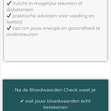
inzicht in mogelijke tekorten of
disbalansen
praktische adviezen voor voeding en
leefstijl
tips om jouw energie en gezondheid te
ondersteunen
Na de Bloedwaarden Check weet je:
✔ wat jouw bloedwaarden écht
betekenen