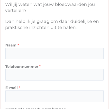
Wil jij weten wat jouw bloedwaarden jou
vertellen?
Dan help ik je graag om daar duidelijke en
praktische inzichten uit te halen.
Naam
*
Telefoonnummer
*
*
E-mail
*
o
p
m
e