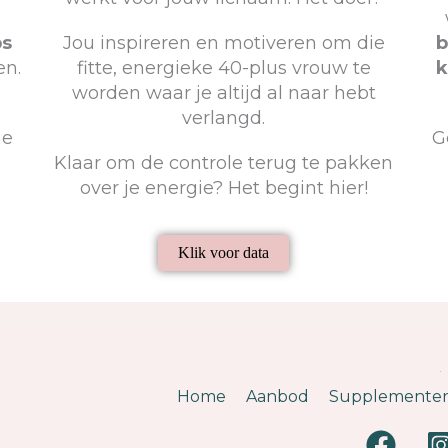
ps
Jou inspireren en motiveren om die
b
en.
fitte, energieke 40-plus vrouw te
k
worden waar je altijd al naar hebt
verlangd.
ie
G
Klaar om de controle terug te pakken
over je energie? Het begint hier!
Klik voor data
.
Home
Aanbod
Supplemente