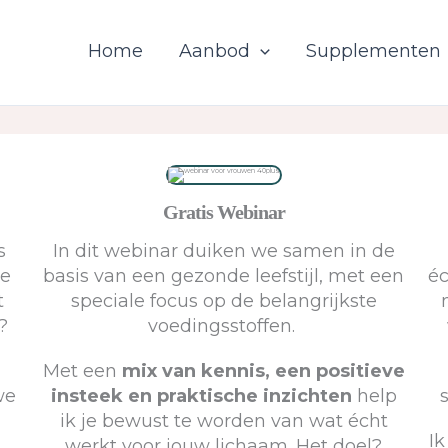
Home
Aanbod
Supplementen
Gratis Webinar
s
In dit webinar duiken we samen in de
ie
basis van een gezonde leefstijl, met een
éc
t
speciale focus op de belangrijkste
?
voedingsstoffen.
g
Met een
mix van kennis, een positieve
we
insteek en praktische inzichten
help
ik je bewust te worden van wat écht
Ik
werkt voor jouw lichaam. Het doel?