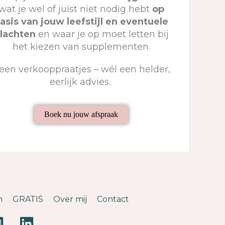
wat je wel of juist niet nodig hebt
op
asis van jouw leefstijl en eventuele
lachten
en waar je op moet letten bij
het kiezen van supplementen.
een verkooppraatjes – wél een helder,
eerlijk advies.
Boek nu jouw afspraak
n
GRATIS
Over mij
Contact