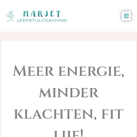
Ga
naar
de
inhoud
Meer energie,
minder
klachten, fit
lijf!