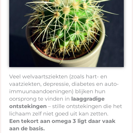
Veel welvaartsziekten (zoals hart- en
vaatziekten, depressie, diabetes en auto-
immuunaandoeningen) blijken hun
oorsprong te vinden in
laaggradige
ontstekingen
– stille ontstekingen die het
lichaam zelf niet goed uit kan zetten.
Een tekort aan omega 3 ligt daar vaak
aan de basis.